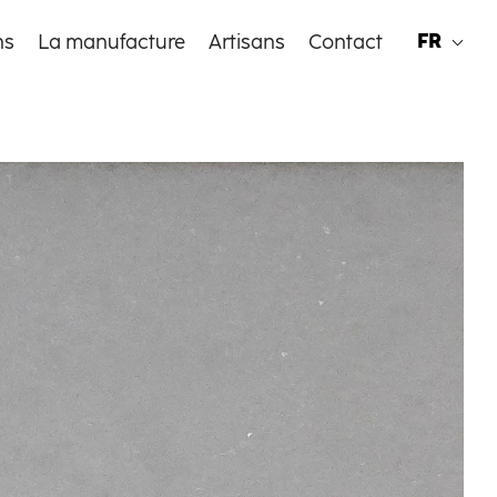
FR
ns
La manufacture
Artisans
Contact
EN
FR