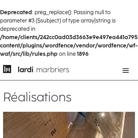
Deprecated
: preg_replace(): Passing null to
parameter #3 ($subject) of type array|string is
deprecated in
/home/clients/242cc0ad03d3663e9e497ea441a795
content/plugins/wordfence/vendor/wordfence/wf-
waf/src/lib/rules.php
on line
1896
Réalisations
EN
FR
Histoire