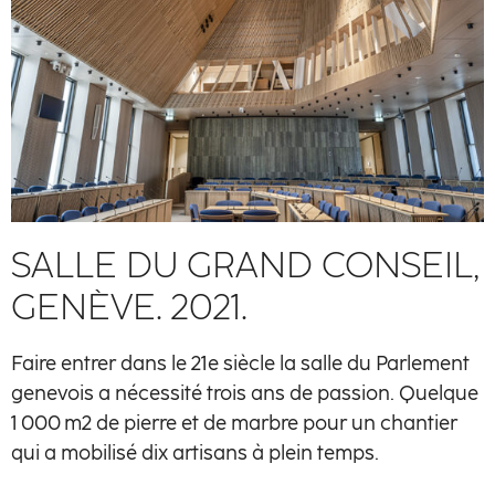
Savoir-faire
Métiers
Matières à émotions
Réalisations
La manufacture
Artisans
SALLE DU GRAND CONSEIL,
GENÈVE. 2021.
Contact
Faire entrer dans le 21e siècle la salle du Parlement
genevois a nécessité trois ans de passion. Quelque
1 000 m2 de pierre et de marbre pour un chantier
qui a mobilisé dix artisans à plein temps.