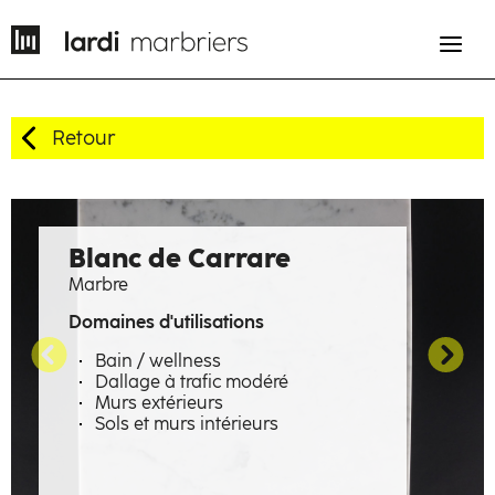
Retour
EN
FR
Histoire
Blanc de Carrare
Marbre
Savoir-faire
Domaines d'utilisations
Métiers
Bain / wellness
Dallage à trafic modéré
Matières à émotions
Murs extérieurs
Sols et murs intérieurs
Réalisations
La manufacture