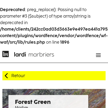
Deprecated
: preg_replace(): Passing null to
parameter #3 ($subject) of type array|string is
deprecated in
/home/clients/242cc0ad03d3663e9e497ea441a795
content/plugins/wordfence/vendor/wordfence/wf-
waf/src/lib/rules.php
on line
1896
Retour
EN
FR
Histoire
Forest Green
Marbre