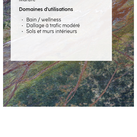
Savoir-faire
Domaines d'utilisations
Métiers
Bain / wellness
Dallage à trafic modéré
Matières à émotions
Sols et murs intérieurs
Réalisations
La manufacture
Artisans
Contact