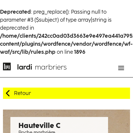
Deprecated
: preg_replace(): Passing null to
parameter #3 ($subject) of type array|string is
deprecated in
/home/clients/242cc0ad03d3663e9e497ea441a795
content/plugins/wordfence/vendor/wordfence/wf-
waf/src/lib/rules.php
on line
1896
Retour
EN
FR
Histoire
Hauteville C
Roche marbrière