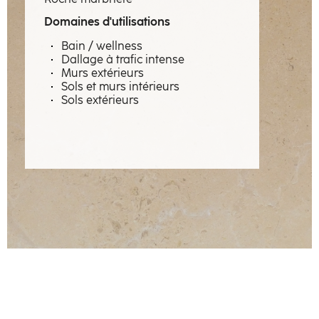
Savoir-faire
Domaines d'utilisations
Métiers
Bain / wellness
Dallage à trafic intense
Matières à émotions
Murs extérieurs
Sols et murs intérieurs
Réalisations
Sols extérieurs
La manufacture
Artisans
Contact