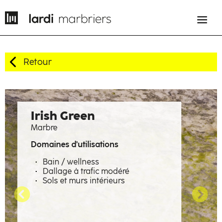
Retour
EN
FR
Histoire
Irish Green
Marbre
Savoir-faire
Domaines d'utilisations
Métiers
Bain / wellness
Dallage à trafic modéré
Matières à émotions
Sols et murs intérieurs
Réalisations
La manufacture