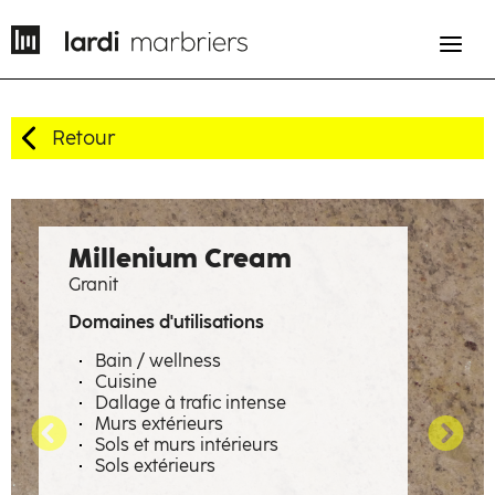
Retour
EN
FR
Histoire
Millenium Cream
Granit
Savoir-faire
Domaines d'utilisations
Métiers
Bain / wellness
Cuisine
Matières à émotions
Dallage à trafic intense
Murs extérieurs
Réalisations
Sols et murs intérieurs
Sols extérieurs
La manufacture