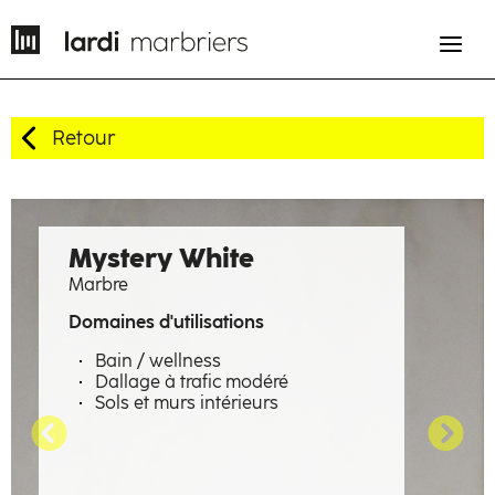
Retour
EN
FR
Histoire
Mystery White
Marbre
Savoir-faire
Domaines d'utilisations
Métiers
Bain / wellness
Dallage à trafic modéré
Matières à émotions
Sols et murs intérieurs
Réalisations
La manufacture