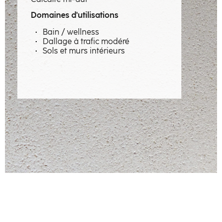
Savoir-faire
Domaines d'utilisations
Métiers
Bain / wellness
Dallage à trafic modéré
Matières à émotions
Sols et murs intérieurs
Réalisations
La manufacture
Artisans
Contact