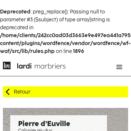
Deprecated
: preg_replace(): Passing null to
parameter #3 ($subject) of type array|string is
deprecated in
/home/clients/242cc0ad03d3663e9e497ea441a795
content/plugins/wordfence/vendor/wordfence/wf-
waf/src/lib/rules.php
on line
1896
Retour
EN
FR
Histoire
Pierre d’Euville
Calcaire mi-dur