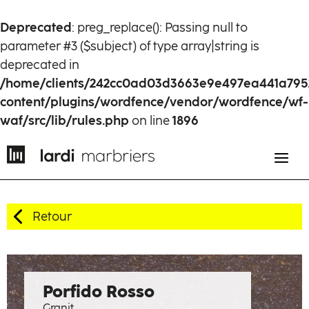
Deprecated
: preg_replace(): Passing null to
parameter #3 ($subject) of type array|string is
deprecated in
/home/clients/242cc0ad03d3663e9e497ea441a795
content/plugins/wordfence/vendor/wordfence/wf-
waf/src/lib/rules.php
on line
1896
Retour
EN
FR
Histoire
Porfido Rosso
Granit