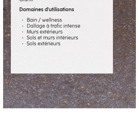
Savoir-faire
Domaines d'utilisations
Métiers
Bain / wellness
Dallage à trafic intense
Matières à émotions
Murs extérieurs
Sols et murs intérieurs
Réalisations
Sols extérieurs
La manufacture
Artisans
Contact