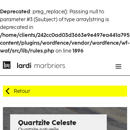
Deprecated
: preg_replace(): Passing null to
parameter #3 ($subject) of type array|string is
deprecated in
/home/clients/242cc0ad03d3663e9e497ea441a795
content/plugins/wordfence/vendor/wordfence/wf-
waf/src/lib/rules.php
on line
1896
Retour
EN
FR
Histoire
Quartzite Celeste
Quartzite naturelle