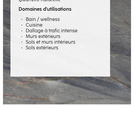
Savoir-faire
Domaines d'utilisations
Métiers
Bain / wellness
Cuisine
Matières à émotions
Dallage à trafic intense
Murs extérieurs
Réalisations
Sols et murs intérieurs
Sols extérieurs
La manufacture
Artisans
Contact