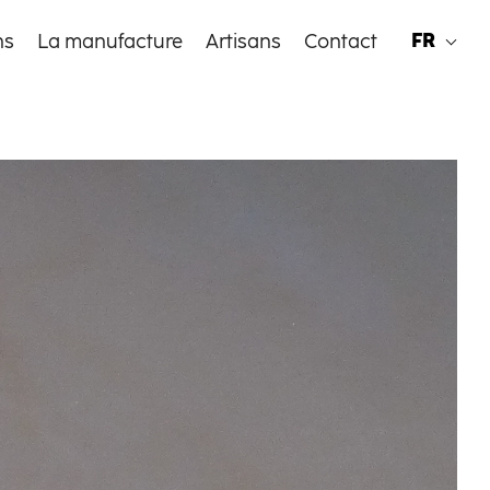
FR
ns
La manufacture
Artisans
Contact
EN
FR