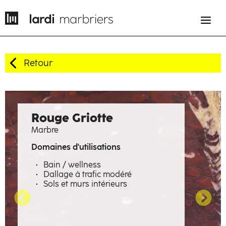
Retour
EN
FR
Histoire
Rouge Griotte
Marbre
Savoir-faire
Domaines d'utilisations
Métiers
Bain / wellness
Dallage à trafic modéré
Matières à émotions
Sols et murs intérieurs
Réalisations
La manufacture