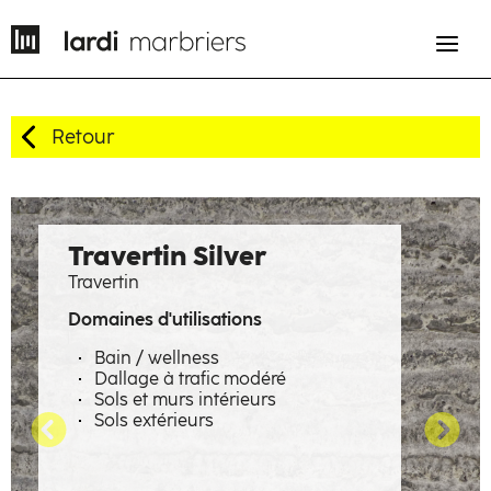
Retour
EN
FR
Histoire
Travertin Silver
Travertin
Savoir-faire
Domaines d'utilisations
Métiers
Bain / wellness
Dallage à trafic modéré
Matières à émotions
Sols et murs intérieurs
Sols extérieurs
Réalisations
La manufacture