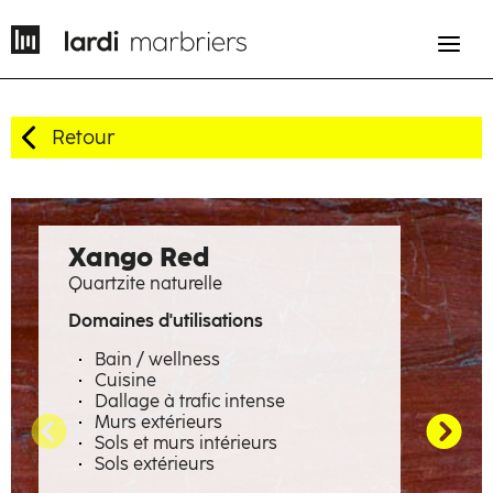
Retour
EN
FR
Histoire
Xango Red
Quartzite naturelle
Savoir-faire
Domaines d'utilisations
Métiers
Bain / wellness
Cuisine
Matières à émotions
Dallage à trafic intense
Murs extérieurs
Réalisations
Sols et murs intérieurs
Sols extérieurs
La manufacture